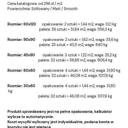
Cena katalogowa: od 296 zł / m2
Powierzchnia:
Szlifowany / Matt / Smooth
Rozmiar: 60x120
o
pakowanie: 2 sztuki = 1,44 m2, w
aga: 32,1 kg
paleta: 36 sztuki = 51,84 m2, wa
ga: 1156,3 kg
Rozmiar: 90x90
o
pakowanie: 2 sztuki = 1,62 m2, w
aga: 33,6 kg
paleta: 25 sztuk = 40,5 m2, wa
ga: 840 kg
Rozmiar: 45x90
o
pakowanie: 3 sztuk = 1,22 m2, w
aga: 25,2 kg
paleta: 32 sztuki = 38,88 m2, wa
ga: 806,4 kg
Rozmiar: 60x60
o
pakowanie: 4 sztuki = 1,44 m2, w
aga: 31,80 kg
paleta: 32 sztuki = 46,08 m2, wa
ga: 1017,6 kg
Rozmiar: 30x60
o
pakowanie: 4 sztuki = 1,44 m2, w
aga: 31,80
kg
paleta: 32 sztuki = 46,08 m2, wa
ga: 1017,6 kg
Produkt sprzedawany jest na pełne opakowania, kalkulator
wylicza to automatycznie.
Koszt wysyłki wyliczany jest indywidualnie, podana kwota w
koszyku nie jest wiążąca.