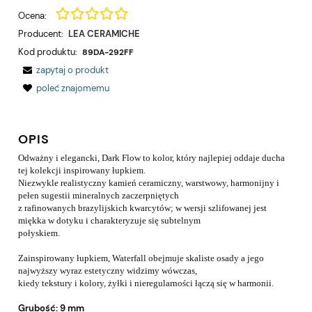
Ocena:
Producent:
LEA CERAMICHE
Kod produktu:
89DA-292FF
zapytaj o produkt
poleć znajomemu
OPIS
Odważny i elegancki, Dark Flow to kolor, który najlepiej oddaje ducha
tej kolekcji inspirowany łupkiem.
Niezwykle realistyczny kamień ceramiczny, warstwowy, harmonijny i
pełen sugestii mineralnych zaczerpniętych
z rafinowanych brazylijskich kwarcytów; w wersji szlifowanej jest
miękka w dotyku i charakteryzuje się subtelnym
połyskiem.
Zainspirowany łupkiem, Waterfall obejmuje skaliste osady a jego
najwyższy wyraz estetyczny widzimy wówczas,
kiedy tekstury i kolory, żyłki i nieregularności łączą się w harmonii.
Grubość:
9 mm