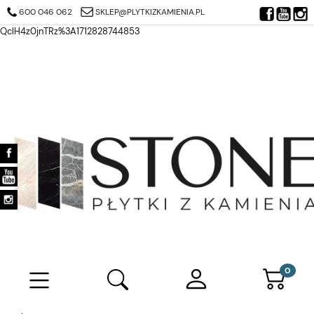
https://search.google.com/search-console/verification-download?
600 046 062
SKLEP@PLYTKIZKAMIENIA.PL
resource_id=https%3A%2F%2Fplytkizkamienia.pl%2F&at=AJDi_Mj6JTjuQ7
QclH4z0jnTRz%3A1712828744853