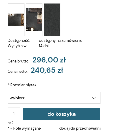
Dostępność:
dostępny na zamówienie
Wysyłka w:
14 dni
296,00 zł
Cena brutto:
240,65 zł
Cena netto:
*
Rozmiar płytek:
do koszyka
m2
*
- Pole wymagane
dodaj do przechowalni