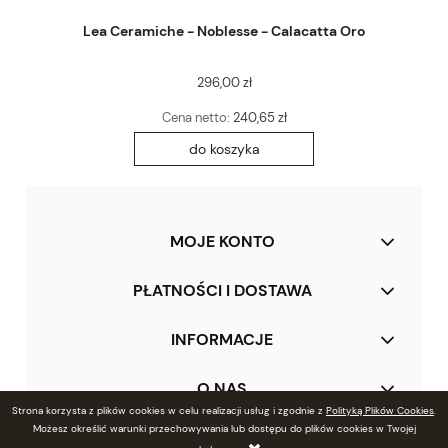
Lea Ceramiche - Noblesse - Calacatta Oro
296,00 zł
Cena netto:
240,65 zł
do koszyka
MOJE KONTO
PŁATNOŚCI I DOSTAWA
INFORMACJE
O NAS
Strona korzysta z plików cookies w celu realizacji usług i zgodnie z
Polityką Plików Cookies
.
Możesz określić warunki przechowywania lub dostępu do plików cookies w Twojej