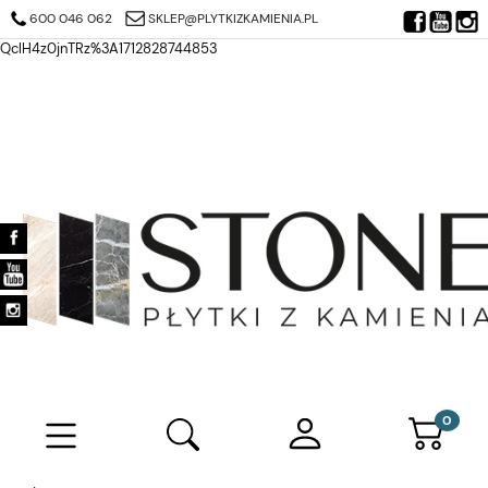
https://search.google.com/search-console/verification-download?
600 046 062
SKLEP@PLYTKIZKAMIENIA.PL
resource_id=https%3A%2F%2Fplytkizkamienia.pl%2F&at=AJDi_Mj6JTjuQ7
QclH4z0jnTRz%3A1712828744853