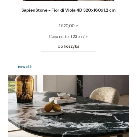
SapienStone - Fior di Viola 4D 320x160x1,2 cm
1 520,00 zł
Cena netto:
1 235,77 zł
do koszyka
nowość