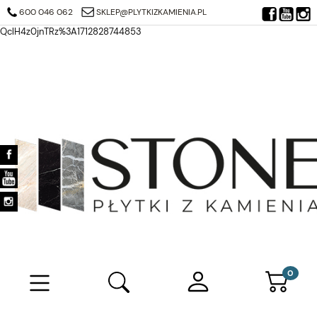
https://search.google.com/search-console/verification-download?
600 046 062
SKLEP@PLYTKIZKAMIENIA.PL
resource_id=https%3A%2F%2Fplytkizkamienia.pl%2F&at=AJDi_Mj6JTjuQ7
QclH4z0jnTRz%3A1712828744853