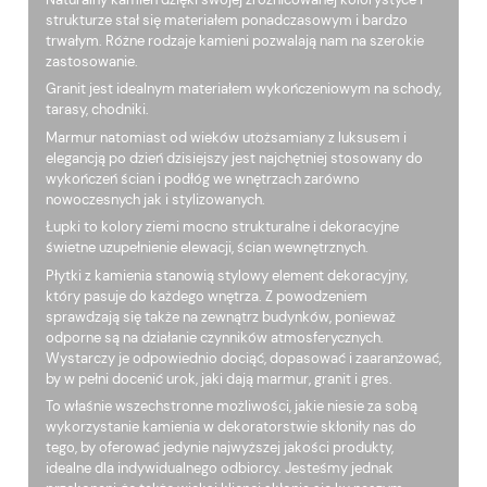
strukturze stał się materiałem ponadczasowym i bardzo
trwałym. Różne rodzaje kamieni pozwalają nam na szerokie
zastosowanie.
Granit jest idealnym materiałem wykończeniowym na schody,
tarasy, chodniki.
Marmur natomiast od wieków utożsamiany z luksusem i
elegancją po dzień dzisiejszy jest najchętniej stosowany do
wykończeń ścian i podłóg we wnętrzach zarówno
nowoczesnych jak i stylizowanych.
Łupki to kolory ziemi mocno strukturalne i dekoracyjne
świetne uzupełnienie elewacji, ścian wewnętrznych.
Płytki z kamienia stanowią stylowy element dekoracyjny,
który pasuje do każdego wnętrza. Z powodzeniem
sprawdzają się także na zewnątrz budynków, ponieważ
odporne są na działanie czynników atmosferycznych.
Wystarczy je odpowiednio dociąć, dopasować i zaaranżować,
by w pełni docenić urok, jaki dają marmur, granit i gres.
To właśnie wszechstronne możliwości, jakie niesie za sobą
wykorzystanie kamienia w dekoratorstwie skłoniły nas do
tego, by oferować jedynie najwyższej jakości produkty,
idealne dla indywidualnego odbiorcy. Jesteśmy jednak