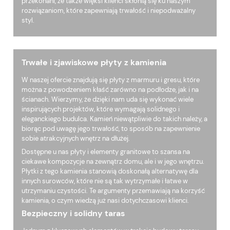
przekonani, że także więksi klienci skłonią się ku naszym
rozwiązaniom, które zapewniają trwałość i niepodważalny
styl.
Trwałe i zjawiskowe płyty z kamienia
W naszej ofercie znajdują się płyty z marmuru i gresu, które
można z powodzeniem kłaść zarówno na podłodze, jak i na
ścianach. Wierzymy, że dzięki nam uda się wykonać wiele
inspirujących projektów, które wymagają solidnego i
eleganckiego budulca. Kamień niewątpliwie do takich należy, a
biorąc pod uwagę jego trwałość, to sposób na zapewnienie
sobie atrakcyjnych wnętrz na dłużej.
Dostępne u nas płyty i elementy granitowe to szansa na
ciekawe kompozycje na zewnątrz domu, ale i w jego wnętrzu.
Płytki z tego kamienia stanowią doskonałą alternatywę dla
innych surowców, które nie są tak wytrzymałe i łatwe w
utrzymaniu czystości. Te argumenty przemawiają na korzyść
kamienia, o czym wiedzą już nasi dotychczasowi klienci.
Bezpieczny i solidny taras