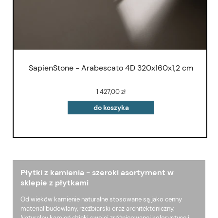
SapienStone - Arabescato 4D 320x160x1,2 cm
1 427,00 zł
do koszyka
Płytki z kamienia - szeroki asortyment w
sklepie z płytkami
Od wieków kamienie naturalne stosowane są jako cenny
materiał budowlany, rzeźbiarski oraz architektoniczny.
Naturalny kamień dzięki swojej zróżnicowanej kolorystyce i