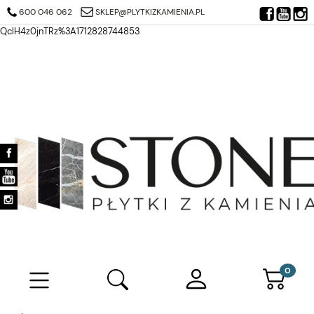
https://search.google.com/search-console/verification-download?
600 046 062
SKLEP@PLYTKIZKAMIENIA.PL
resource_id=https%3A%2F%2Fplytkizkamienia.pl%2F&at=AJDi_Mj6JTjuQ7
QclH4z0jnTRz%3A1712828744853