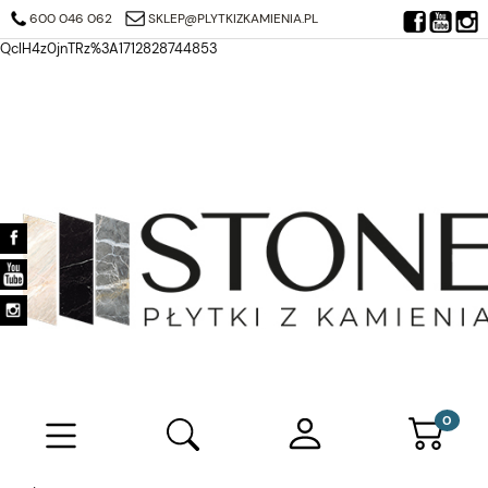
https://search.google.com/search-console/verification-download?
600 046 062
SKLEP@PLYTKIZKAMIENIA.PL
resource_id=https%3A%2F%2Fplytkizkamienia.pl%2F&at=AJDi_Mj6JTjuQ7
QclH4z0jnTRz%3A1712828744853