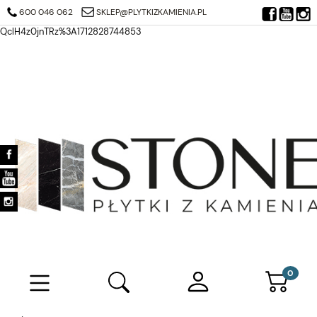
https://search.google.com/search-console/verification-download?
600 046 062
SKLEP@PLYTKIZKAMIENIA.PL
resource_id=https%3A%2F%2Fplytkizkamienia.pl%2F&at=AJDi_Mj6JTjuQ7
QclH4z0jnTRz%3A1712828744853