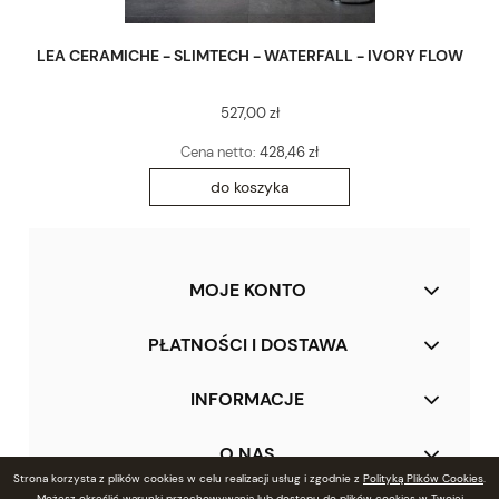
LEA CERAMICHE - SLIMTECH - WATERFALL - IVORY FLOW
527,00 zł
Cena netto:
428,46 zł
do koszyka
MOJE KONTO
PŁATNOŚCI I DOSTAWA
INFORMACJE
O NAS
Strona korzysta z plików cookies w celu realizacji usług i zgodnie z
Polityką Plików Cookies
.
Możesz określić warunki przechowywania lub dostępu do plików cookies w Twojej