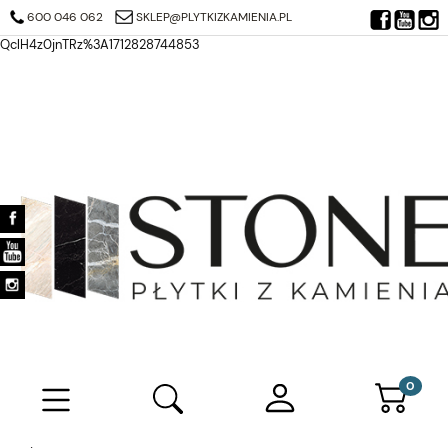
https://search.google.com/search-console/verification-download?
600 046 062
SKLEP@PLYTKIZKAMIENIA.PL
resource_id=https%3A%2F%2Fplytkizkamienia.pl%2F&at=AJDi_Mj6JTjuQ7
QclH4z0jnTRz%3A1712828744853