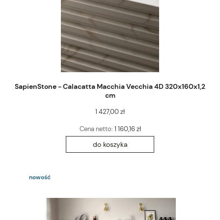
SapienStone - Calacatta Macchia Vecchia 4D 320x160x1,2
cm
1 427,00 zł
Cena netto:
1 160,16 zł
do koszyka
nowość