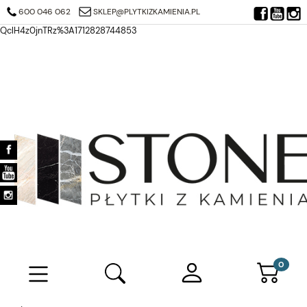
https://search.google.com/search-console/verification-download?
600 046 062
SKLEP@PLYTKIZKAMIENIA.PL
resource_id=https%3A%2F%2Fplytkizkamienia.pl%2F&at=AJDi_Mj6JTjuQ7
QclH4z0jnTRz%3A1712828744853