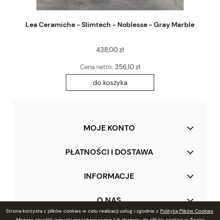
Lea Ceramiche - Slimtech - Noblesse - Gray Marble
438,00 zł
Cena netto:
356,10 zł
do koszyka
MOJE KONTO
PŁATNOŚCI I DOSTAWA
INFORMACJE
O NAS
Strona korzysta z plików cookies w celu realizacji usług i zgodnie z
Polityką Plików Cookies
.
Możesz określić warunki przechowywania lub dostępu do plików cookies w Twojej