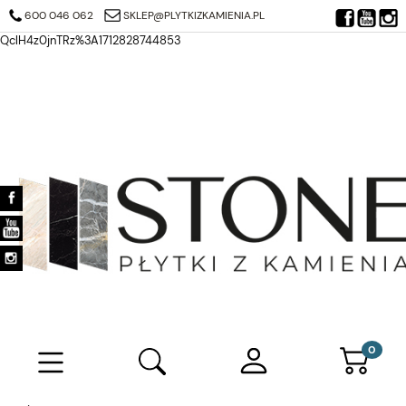
https://search.google.com/search-console/verification-download?
600 046 062
SKLEP@PLYTKIZKAMIENIA.PL
resource_id=https%3A%2F%2Fplytkizkamienia.pl%2F&at=AJDi_Mj6JTjuQ7
QclH4z0jnTRz%3A1712828744853