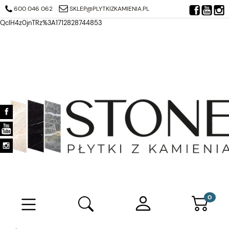
https://search.google.com/search-console/verification-download?
600 046 062
SKLEP@PLYTKIZKAMIENIA.PL
resource_id=https%3A%2F%2Fplytkizkamienia.pl%2F&at=AJDi_Mj6JTjuQ7
QclH4z0jnTRz%3A1712828744853