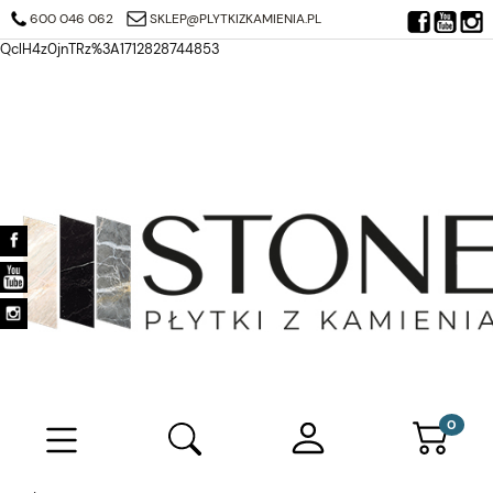
https://search.google.com/search-console/verification-download?
600 046 062
SKLEP@PLYTKIZKAMIENIA.PL
resource_id=https%3A%2F%2Fplytkizkamienia.pl%2F&at=AJDi_Mj6JTjuQ7
QclH4z0jnTRz%3A1712828744853