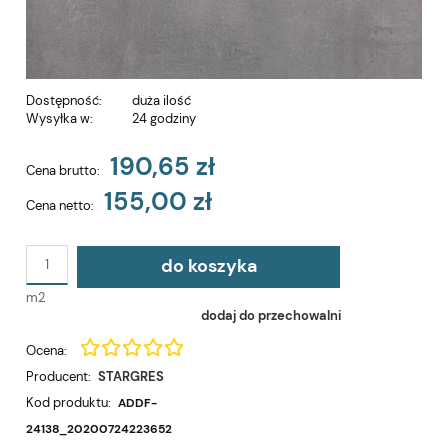
Dostępność:
duża ilość
Wysyłka w:
24 godziny
190,65 zł
Cena brutto:
155,00 zł
Cena netto:
do koszyka
m2
dodaj do przechowalni
Ocena:
Producent:
STARGRES
Kod produktu:
ADDF-
24138_20200724223652