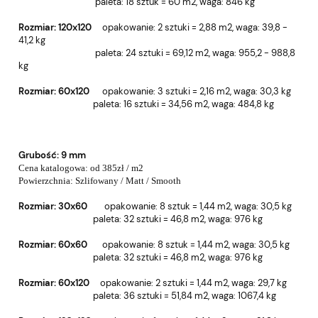
paleta: 18 sztuk = 60 m2, wa
ga: 846 kg
Rozmiar: 120x120
o
pakowanie: 2 sztuki = 2,88 m2, w
aga: 39,8 -
41,2 kg
paleta: 24 sztuki = 69,12 m2, wa
ga: 955,2 - 988,8
kg
Rozmiar: 60x120
o
pakowanie: 3 sztuki = 2,16 m2, w
aga: 30,3 kg
paleta: 16 sztuki = 34,56 m2, wa
ga: 484,8 kg
Grubość:
9 mm
Cena katalogowa: od 385zł / m2
Powierzchnia:
Szlifowany / Matt / Smooth
Rozmiar: 30x60
o
pakowanie: 8 sztuk = 1,44 m2, w
aga: 30,5 kg
paleta: 32 sztuki = 46,8 m2, wa
ga: 976 kg
Rozmiar: 60x60
o
pakowanie: 8 sztuk = 1,44 m2, w
aga: 30,5 kg
paleta: 32 sztuki = 46,8 m2, wa
ga: 976 kg
Rozmiar: 60x120
o
pakowanie: 2 sztuki = 1,44 m2, w
aga: 29,7 kg
paleta: 36 sztuki = 51,84 m2, wa
ga: 1067,4 kg