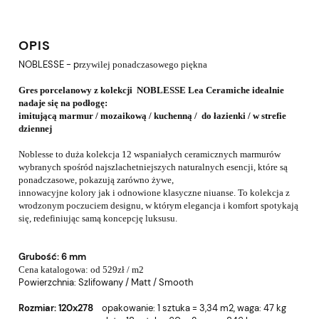
OPIS
NOBLESSE - p
rzywilej ponadczasowego piękna
Gres porcelanowy z kolekcji NOBLESSE Lea Ceramiche idealnie
nadaje się na podłogę:
imitującą marmur / mozaikową / kuchenną / do łazienki / w strefie
dziennej
Noblesse to duża kolekcja 12 wspaniałych ceramicznych marmurów
wybranych spośród najszlachetniejszych naturalnych esencji,
które są
ponadczasowe, pokazują zarówno żywe,
innowacyjne kolory jak i odnowione klasyczne niuanse. To kolekcja z
wrodzonym poczuciem designu, w którym elegancja i komfort spotykają
się, redefiniując samą koncepcję luksusu.
Grubość: 6 mm
Cena katalogowa: od 529zł / m2
Powierzchnia:
Szlifowany / Matt / Smooth
Rozmiar: 120x278
o
pakowanie: 1 sztuka = 3,34 m2, w
aga: 47 kg