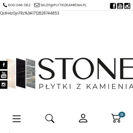
https://search.google.com/search-console/verification-download?
600 046 062
SKLEP@PLYTKIZKAMIENIA.PL
resource_id=https%3A%2F%2Fplytkizkamienia.pl%2F&at=AJDi_Mj6JTjuQ7
QclH4z0jnTRz%3A1712828744853