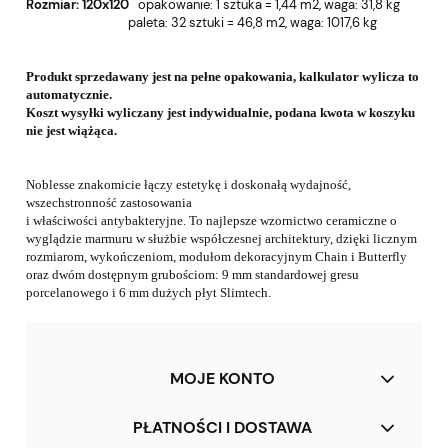
Rozmiar: 120x120
o
pakowanie: 1 sztuka = 1,44 m2, w
aga: 31,8 kg
paleta: 32 sztuki = 46,8 m2, wa
ga: 1017,6 kg
Produkt sprzedawany jest na pełne opakowania, kalkulator wylicza to
automatycznie.
Koszt wysyłki wyliczany jest indywidualnie, podana kwota w koszyku
nie jest wiążąca.
Noblesse znakomicie łączy estetykę i doskonałą wydajność,
wszechstronność zastosowania
i właściwości antybakteryjne. To najlepsze wzornictwo ceramiczne o
wyglądzie marmuru w służbie
współczesnej architektury,
dzięki licznym
rozmiarom, wykończeniom, modułom dekoracyjnym
Chain i Butterfly
oraz dwóm dostępnym grubościom: 9 mm standardowej gresu
porcelanowego
i 6 mm dużych płyt Slimtech.
MOJE KONTO
PŁATNOŚCI I DOSTAWA