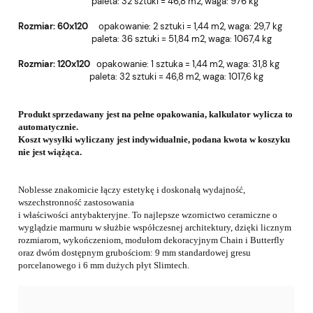
paleta: 32 sztuki = 46,8 m2, wa
ga: 976 kg
Rozmiar: 60x120
o
pakowanie: 2 sztuki = 1,44 m2, w
aga: 29,7 kg
paleta: 36 sztuki = 51,84 m2, wa
ga: 1067,4 kg
Rozmiar: 120x120
o
pakowanie: 1 sztuka = 1,44 m2, w
aga: 31,8 kg
paleta: 32 sztuki = 46,8 m2, wa
ga: 1017,6 kg
Produkt sprzedawany jest na pełne opakowania, kalkulator wylicza to
automatycznie.
Koszt wysyłki wyliczany jest indywidualnie, podana kwota w koszyku
nie jest wiążąca.
Noblesse znakomicie łączy estetykę i doskonałą wydajność,
wszechstronność zastosowania
i właściwości antybakteryjne. To najlepsze wzornictwo ceramiczne o
wyglądzie marmuru w służbie
współczesnej architektury,
dzięki licznym
rozmiarom, wykończeniom, modułom dekoracyjnym
Chain i Butterfly
oraz dwóm dostępnym grubościom: 9 mm standardowej gresu
porcelanowego
i 6 mm dużych płyt Slimtech.