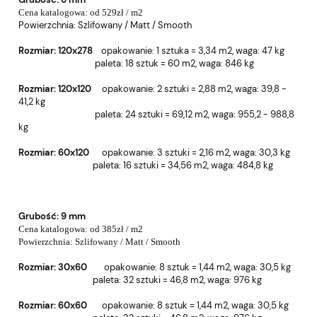
Cena katalogowa: od 529zł / m2
Powierzchnia:
Szlifowany / Matt / Smooth
Rozmiar: 120x278
o
pakowanie: 1 sztuka = 3,34 m2, w
aga: 47 kg
paleta: 18 sztuk = 60 m2, wa
ga: 846 kg
Rozmiar: 120x120
o
pakowanie: 2 sztuki = 2,88 m2, w
aga: 39,8 -
41,2 kg
paleta: 24 sztuki = 69,12 m2, wa
ga: 955,2 - 988,8
kg
Rozmiar: 60x120
o
pakowanie: 3 sztuki = 2,16 m2, w
aga: 30,3 kg
paleta: 16 sztuki = 34,56 m2, wa
ga: 484,8 kg
Grubość:
9 mm
Cena katalogowa: od 385zł / m2
Powierzchnia:
Szlifowany / Matt / Smooth
Rozmiar: 30x60
o
pakowanie: 8 sztuk = 1,44 m2, w
aga: 30,5 kg
paleta: 32 sztuki = 46,8 m2, wa
ga: 976 kg
Rozmiar: 60x60
o
pakowanie: 8 sztuk = 1,44 m2, w
aga: 30,5 kg