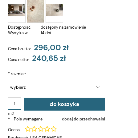
Dostępność:
dostępny na zamówienie
Wysyłka w:
14 dni
296,00 zł
Cena brutto:
240,65 zł
Cena netto:
*
rozmiar:
do koszyka
m2
*
- Pole wymagane
dodaj do przechowalni
Ocena:
Producent:
LEA CERAMICHE