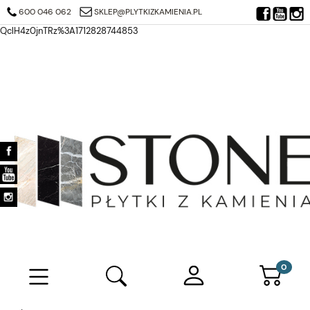
https://search.google.com/search-console/verification-download?
600 046 062
SKLEP@PLYTKIZKAMIENIA.PL
resource_id=https%3A%2F%2Fplytkizkamienia.pl%2F&at=AJDi_Mj6JTjuQ7
QclH4z0jnTRz%3A1712828744853