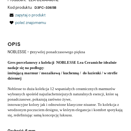
Kod produktu:
D3FC-3365B
zapytaj o produkt
poleć znajomemu
OPIS
NOBLESSE - p
rzywilej ponadczasowego piękna
Gres porcelanowy z kolekcji NOBLESSE Lea Ceramiche idealnie
nadaje się na podłogę:
imitującą marmur / mozaikową / kuchenną / do łazienki / w strefie
dziennej
Noblesse to duża kolekcja 12 wspaniałych ceramicznych marmurów
wybranych spośród najszlachetniejszych naturalnych esencji,
które są
ponadczasowe, pokazują zarówno żywe,
innowacyjne kolory jak i odnowione klasyczne niuanse. To kolekcja z
wrodzonym poczuciem designu, w którym elegancja i komfort spotykają
się, redefiniując samą koncepcję luksusu.
Grubość: 6 mm