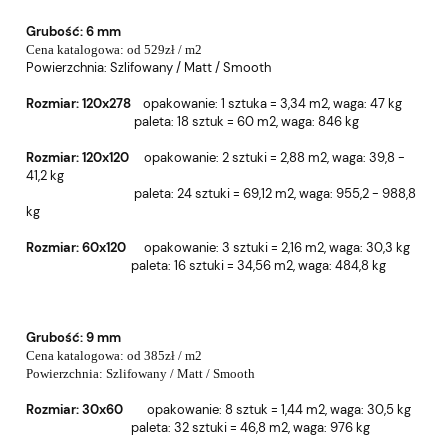
Grubość: 6 mm
Cena katalogowa: od 529zł / m2
Powierzchnia:
Szlifowany / Matt / Smooth
Rozmiar: 120x278
o
pakowanie: 1 sztuka = 3,34 m2, w
aga: 47 kg
paleta: 18 sztuk = 60 m2, wa
ga: 846 kg
Rozmiar: 120x120
o
pakowanie: 2 sztuki = 2,88 m2, w
aga: 39,8 -
41,2 kg
paleta: 24 sztuki = 69,12 m2, wa
ga: 955,2 - 988,8
kg
Rozmiar: 60x120
o
pakowanie: 3 sztuki = 2,16 m2, w
aga: 30,3 kg
paleta: 16 sztuki = 34,56 m2, wa
ga: 484,8 kg
Grubość:
9 mm
Cena katalogowa: od 385zł / m2
Powierzchnia:
Szlifowany / Matt / Smooth
Rozmiar: 30x60
o
pakowanie: 8 sztuk = 1,44 m2, w
aga: 30,5 kg
paleta: 32 sztuki = 46,8 m2, wa
ga: 976 kg