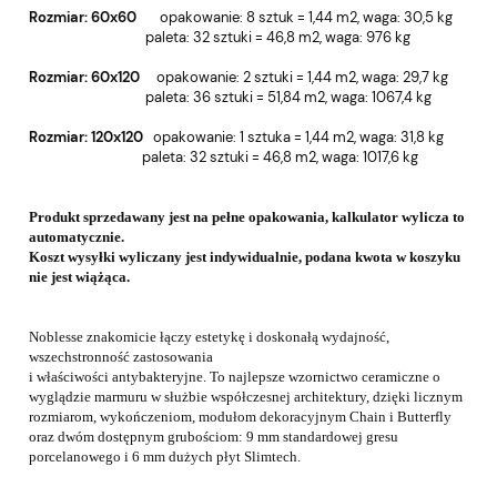
Rozmiar: 60x60
o
pakowanie: 8 sztuk = 1,44 m2, w
aga: 30,5 kg
paleta: 32 sztuki = 46,8 m2, wa
ga: 976 kg
Rozmiar: 60x120
o
pakowanie: 2 sztuki = 1,44 m2, w
aga: 29,7 kg
paleta: 36 sztuki = 51,84 m2, wa
ga: 1067,4 kg
Rozmiar: 120x120
o
pakowanie: 1 sztuka = 1,44 m2, w
aga: 31,8 kg
paleta: 32 sztuki = 46,8 m2, wa
ga: 1017,6 kg
Produkt sprzedawany jest na pełne opakowania, kalkulator wylicza to
automatycznie.
Koszt wysyłki wyliczany jest indywidualnie, podana kwota w koszyku
nie jest wiążąca.
Noblesse znakomicie łączy estetykę i doskonałą wydajność,
wszechstronność zastosowania
i właściwości antybakteryjne. To najlepsze wzornictwo ceramiczne o
wyglądzie marmuru w służbie
współczesnej architektury,
dzięki licznym
rozmiarom, wykończeniom, modułom dekoracyjnym
Chain i Butterfly
oraz dwóm dostępnym grubościom: 9 mm standardowej gresu
porcelanowego
i 6 mm dużych płyt Slimtech.