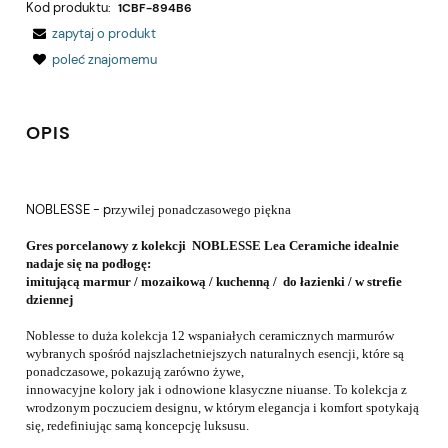
Kod produktu:
1CBF-894B6
zapytaj o produkt
poleć znajomemu
OPIS
NOBLESSE - p
rzywilej ponadczasowego piękna
Gres porcelanowy z kolekcji NOBLESSE Lea Ceramiche idealnie
nadaje się na podłogę:
imitującą marmur / mozaikową / kuchenną / do łazienki / w strefie
dziennej
Noblesse to duża kolekcja 12 wspaniałych ceramicznych marmurów
wybranych spośród najszlachetniejszych naturalnych esencji,
które są
ponadczasowe, pokazują zarówno żywe,
innowacyjne kolory jak i odnowione klasyczne niuanse. To kolekcja z
wrodzonym poczuciem designu, w którym elegancja i komfort spotykają
się, redefiniując samą koncepcję luksusu.