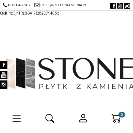
https://search.google.com/search-console/verification-download?
600 046 062
SKLEP@PLYTKIZKAMIENIA.PL
resource_id=https%3A%2F%2Fplytkizkamienia.pl%2F&at=AJDi_Mj6JTjuQ7
QclH4z0jnTRz%3A1712828744853