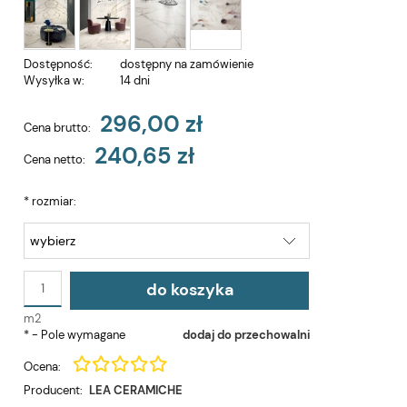
Dostępność:
dostępny na zamówienie
Wysyłka w:
14 dni
296,00 zł
Cena brutto:
240,65 zł
Cena netto:
*
rozmiar:
do koszyka
m2
*
- Pole wymagane
dodaj do przechowalni
Ocena:
Producent:
LEA CERAMICHE