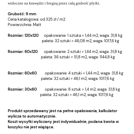
widoczne na krawędzi i biegną przez całą grubość płytki.
Grubość:
9 mm
Cena katalogowa: od 325 zł / m2
Powierzchnia:
Matt
Rozmiar: 120x120
o
pakowanie: 1 sztuka = 1,44 m2, w
aga: 31,8 kg
paleta: 32 sztuki = 46,08 m2, wa
ga: 1017,6 kg
Rozmiar: 60x120
o
pakowanie: 2 sztuki = 1,44 m2, w
aga: 31,8 kg
paleta: 36 sztuki = 51,8 m2, wa
ga: 1144,8 kg
Rozmiar: 60x60
o
pakowanie: 4 sztuki = 1,44 m2, w
aga: 31,8 kg
paleta: 32 sztuki = 46,1 m2, wa
ga: 1017,6 kg
Rozmiar: 30x60
o
pakowanie: 8 sztuk = 1,4 m2, w
aga: 31,8 kg
paleta: 32 sztuki = 46,1 m2, wa
ga: 1017,6 kg
Produkt sprzedawany jest na pełne opakowania, kalkulator
wylicza to automatycznie.
Koszt wysyłki wyliczany jest indywidualnie, podana kwota w
koszyku nie jest wiążąca.