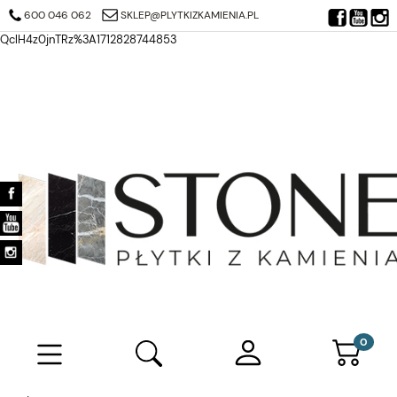
https://search.google.com/search-console/verification-download?
600 046 062
SKLEP@PLYTKIZKAMIENIA.PL
resource_id=https%3A%2F%2Fplytkizkamienia.pl%2F&at=AJDi_Mj6JTjuQ7
QclH4z0jnTRz%3A1712828744853