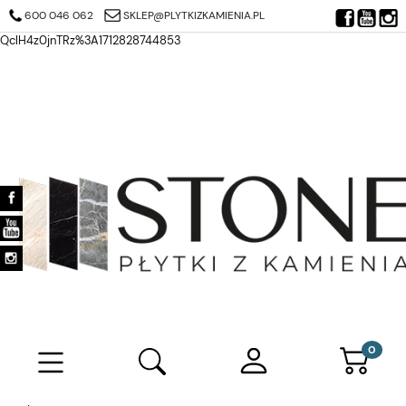
https://search.google.com/search-console/verification-download?
600 046 062
SKLEP@PLYTKIZKAMIENIA.PL
resource_id=https%3A%2F%2Fplytkizkamienia.pl%2F&at=AJDi_Mj6JTjuQ7
QclH4z0jnTRz%3A1712828744853