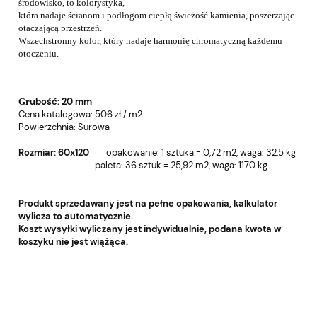
środowisko, to kolorystyka,
która nadaje ścianom i podłogom ciepłą świeżość kamienia, poszerzając
otaczającą przestrzeń.
Wszechstronny kolor, który nadaje harmonię chromatyczną każdemu
otoczeniu.
ubość: 20
mm
Gr
Cena katalogowa: 506 zł / m2
Powierzchnia: Surowa
Rozmiar: 60x120
o
pakowanie: 1 sztuka = 0,72 m2, w
aga: 32,5 kg
paleta: 36 sztuk = 25,92 m2, wa
ga: 1170 kg
Produkt sprzedawany jest na pełne opakowania, kalkulator
wylicza to automatycznie.
Koszt wysyłki wyliczany jest indywidualnie, podana kwota w
koszyku nie jest wiążąca.