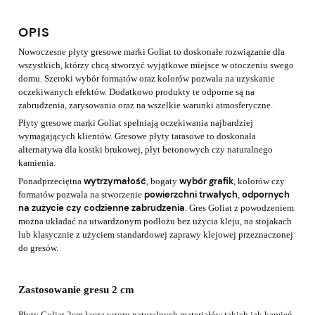
OPIS
Nowoczesne płyty gresowe marki Goliat to doskonałe rozwiązanie dla
wszystkich, którzy chcą stworzyć wyjątkowe miejsce w otoczeniu swego
domu. Szeroki wybór formatów oraz kolorów pozwala na uzyskanie
oczekiwanych efektów. Dodatkowo produkty te odporne są na
zabrudzenia, zarysowania oraz na wszelkie warunki atmosferyczne.
Płyty gresowe marki Goliat spełniają oczekiwania najbardziej
wymagających klientów. Gresowe płyty tarasowe to doskonała
alternatywa dla kostki brukowej, płyt betonowych czy naturalnego
kamienia.
wytrzymałość
wybór grafik
Ponadprzeciętna
, bogaty
, kolorów czy
powierzchni trwałych
odpornych
formatów pozwala na stworzenie
,
na zużycie
czy codzienne zabrudzenia
. Gres Goliat z powodzeniem
można układać na utwardzonym podłożu bez użycia kleju, na stojakach
lub klasycznie z użyciem standardowej zaprawy klejowej przeznaczonej
do gresów.
Zastosowanie gresu 2 cm
Płyty Goliat 2cm łączą wzoru naturalnych materiałów takich jak kamień