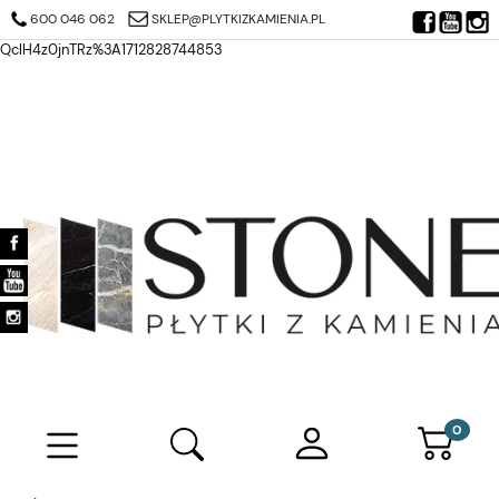
https://search.google.com/search-console/verification-download?
600 046 062
SKLEP@PLYTKIZKAMIENIA.PL
resource_id=https%3A%2F%2Fplytkizkamienia.pl%2F&at=AJDi_Mj6JTjuQ7
QclH4z0jnTRz%3A1712828744853