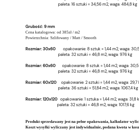
paleta: 16 sztuki = 34,56 m2, wa
ga: 484,8 kg
Grubość:
9 mm
Cena katalogowa: od 385zł / m2
Powierzchnia:
Szlifowany / Matt / Smooth
Rozmiar: 30x60
o
pakowanie: 8 sztuk = 1,44 m2, w
aga: 30,
paleta: 32 sztuki = 46,8 m2, wa
ga: 976 kg
Rozmiar: 60x60
o
pakowanie: 8 sztuk = 1,44 m2, w
aga: 30,5
paleta: 32 sztuki = 46,8 m2, wa
ga: 976 kg
Rozmiar: 60x120
o
pakowanie: 2 sztuki = 1,44 m2, w
aga: 29,7
paleta: 36 sztuki = 51,84 m2, wa
ga: 1067,4 kg
Rozmiar: 120x120
o
pakowanie: 1 sztuka = 1,44 m2, w
aga: 31,8 
paleta: 32 sztuki = 46,8 m2, wa
ga: 1017,6 kg
Produkt sprzedawany jest na pełne opakowania, kalkulator wylic
Koszt wysyłki wyliczany jest indywidualnie, podana kwota w kosz