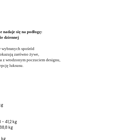
 nadaje się na podłogę:
ie dziennej
w wybranych spośród
pokazują zarówno żywe,
cja z wrodzonym poczuciem designu,
epcję luksusu.
kg
 - 41,2 kg
988,8 kg
3 kg