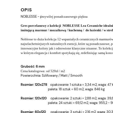
OPIS
NOBLESSE - p
rzywilej ponadczasowego piękna
Gres porcelanowy z kolekcji NOBLESSE Lea Ceramiche idealnie
imitującą marmur / mozaikową / kuchenną / do łazienki / w stref
Noblesse to duża kolekcja 12 wspaniałych ceramicznych marmuró
najszlachetniejszych naturalnych esencji,
które są ponadczasowe, 
innowacyjne kolory jak i odnowione klasyczne niuanse. To kolek
w którym elegancja i komfort spotykają się, redefiniując samą konc
Grubość: 6 mm
Cena katalogowa: od 529zł / m2
Powierzchnia:
Szlifowany / Matt / Smooth
Rozmiar: 120x278
o
pakowanie: 1 sztuka = 3,34 m2, w
aga: 47 
paleta: 18 sztuk = 60 m2, wa
ga: 846 kg
Rozmiar: 120x120
o
pakowanie: 2 sztuki = 2,88 m2, w
aga: 39,8
paleta: 24 sztuki = 69,12 m2, wa
ga: 955,2 - 
Rozmiar: 60x120
o
pakowanie: 3 sztuki = 2,16 m2, w
aga: 30,