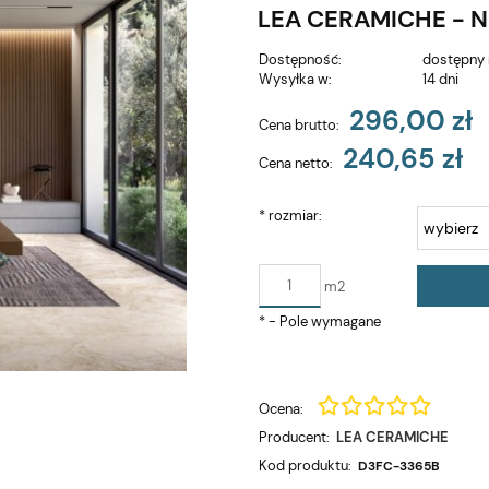
LEA CERAMICHE - 
Dostępność:
dostępny 
Wysyłka w:
14 dni
296,00 zł
Cena brutto:
240,65 zł
Cena netto:
*
rozmiar:
m2
*
- Pole wymagane
Ocena:
Producent:
LEA CERAMICHE
Kod produktu:
D3FC-3365B