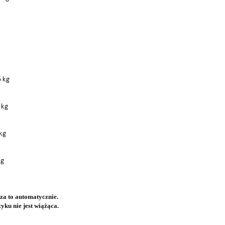
5 kg
 kg
 kg
kg
za to automatycznie.
yku nie jest wiążąca.