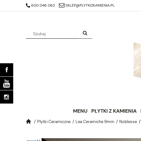
https://search.google.com/search-console/verification-download?reso
600 046 062
SKLEP@PLYTKIZKAMIENIA.PL
MENU
PŁYTKI Z KAMIENIA
Płytki Ceramiczne
Lea Ceramiche 9mm
Noblesse