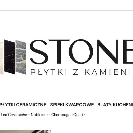
urce_id=https%3A%2F%2Fplytkizkamienia.pl%2F&at=AJDi_Mj6JTjuQ7C-QclH
PŁYTKI CERAMICZNE
SPIEKI KWARCOWE
BLATY KUCHEN
Lea Ceramiche - Noblesse - Champagne Quartz