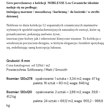
Gres porcelanowy z kolekcji NOBLESSE Lea Ceramiche idealnie
nadaje się na podłogę:
imitującą marmur / mozaikową / kuchenną / do łazienki / w strefie
dziennej
Noblesse to duża kolekcja 12 wspaniałych ceramicznych marmurów
wybranych spośród najszlachetniejszych naturalnych esencji,
które są
ponadczasowe, pokazują zarówno żywe,
innowacyjne kolory jak i odnowione klasyczne niuanse. To kolekcja z
wrodzonym poczuciem designu, w którym elegancja i komfort spotykają
się, redefiniując samą koncepcję luksusu.
Grubość: 6 mm
Cena katalogowa: od 529zł / m2
Powierzchnia:
Szlifowany / Matt / Smooth
Rozmiar: 120x278
o
pakowanie: 1 sztuka = 3,34 m2, w
aga: 47 kg
paleta: 18 sztuk = 60 m2, wa
ga: 846 kg
Rozmiar: 120x120
o
pakowanie: 2 sztuki = 2,88 m2, w
aga: 39,8 -
41,2 kg
paleta: 24 sztuki = 69,12 m2, wa
ga: 955,2 - 988,8
kg