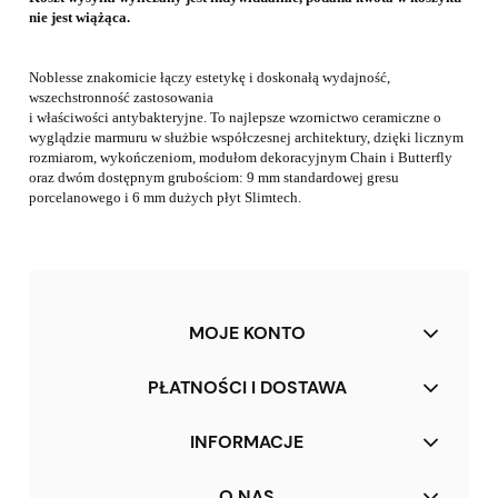
nie jest wiążąca.
Noblesse znakomicie łączy estetykę i doskonałą wydajność,
wszechstronność zastosowania
i właściwości antybakteryjne. To najlepsze wzornictwo ceramiczne o
wyglądzie marmuru w służbie
współczesnej architektury,
dzięki licznym
rozmiarom, wykończeniom, modułom dekoracyjnym
Chain i Butterfly
oraz dwóm dostępnym grubościom: 9 mm standardowej gresu
porcelanowego
i 6 mm dużych płyt Slimtech.
MOJE KONTO
PŁATNOŚCI I DOSTAWA
INFORMACJE
O NAS