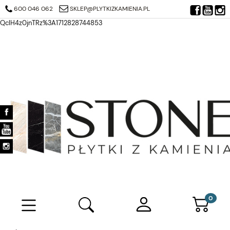
https://search.google.com/search-console/verification-download?
600 046 062
SKLEP@PLYTKIZKAMIENIA.PL
resource_id=https%3A%2F%2Fplytkizkamienia.pl%2F&at=AJDi_Mj6JTjuQ7
QclH4z0jnTRz%3A1712828744853