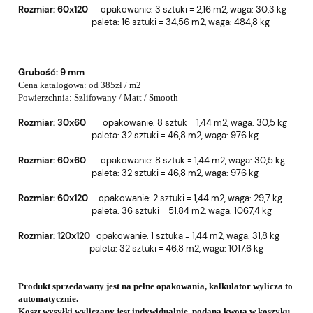
Rozmiar: 60x120
o
pakowanie: 3 sztuki = 2,16 m2, w
aga: 30,3 kg
paleta: 16 sztuki = 34,56 m2, wa
ga: 484,8 kg
Grubość:
9 mm
Cena katalogowa: od 385zł / m2
Powierzchnia:
Szlifowany / Matt / Smooth
Rozmiar: 30x60
o
pakowanie: 8 sztuk = 1,44 m2, w
aga: 30,5 kg
paleta: 32 sztuki = 46,8 m2, wa
ga: 976 kg
Rozmiar: 60x60
o
pakowanie: 8 sztuk = 1,44 m2, w
aga: 30,5 kg
paleta: 32 sztuki = 46,8 m2, wa
ga: 976 kg
Rozmiar: 60x120
o
pakowanie: 2 sztuki = 1,44 m2, w
aga: 29,7 kg
paleta: 36 sztuki = 51,84 m2, wa
ga: 1067,4 kg
Rozmiar: 120x120
o
pakowanie: 1 sztuka = 1,44 m2, w
aga: 31,8 kg
paleta: 32 sztuki = 46,8 m2, wa
ga: 1017,6 kg
Produkt sprzedawany jest na pełne opakowania, kalkulator wylicza to
automatycznie.
Koszt wysyłki wyliczany jest indywidualnie, podana kwota w koszyku