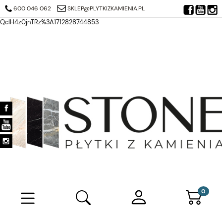
https://search.google.com/search-console/verification-download?
600 046 062
SKLEP@PLYTKIZKAMIENIA.PL
resource_id=https%3A%2F%2Fplytkizkamienia.pl%2F&at=AJDi_Mj6JTjuQ7
QclH4z0jnTRz%3A1712828744853