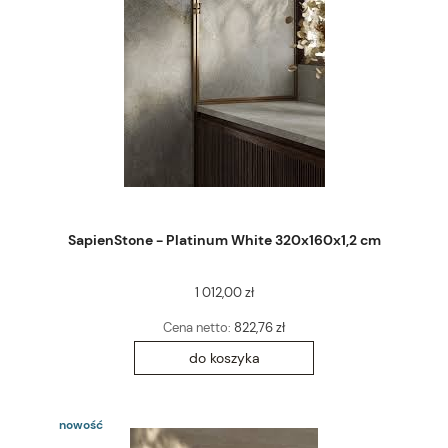
SapienStone - Platinum White 320x160x1,2 cm
1 012,00 zł
Cena netto:
822,76 zł
do koszyka
nowość