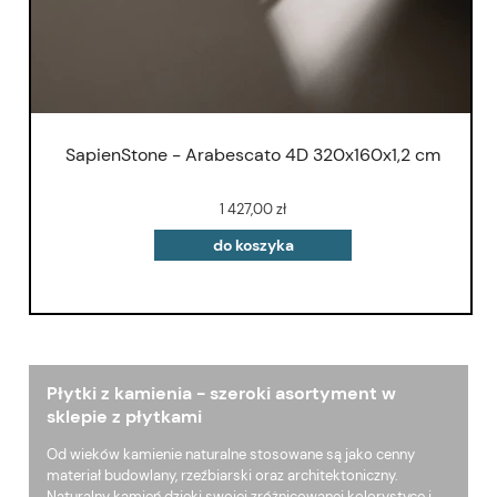
SapienStone - Arabescato 4D 320x160x1,2 cm
1 427,00 zł
do koszyka
Płytki z kamienia - szeroki asortyment w
sklepie z płytkami
Od wieków kamienie naturalne stosowane są jako cenny
materiał budowlany, rzeźbiarski oraz architektoniczny.
Naturalny kamień dzięki swojej zróżnicowanej kolorystyce i