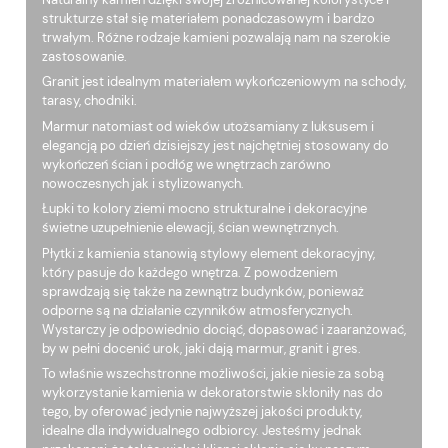
strukturze stał się materiałem ponadczasowym i bardzo
trwałym. Różne rodzaje kamieni pozwalają nam na szerokie
zastosowanie.
Granit jest idealnym materiałem wykończeniowym na schody,
tarasy, chodniki.
Marmur natomiast od wieków utożsamiany z luksusem i
elegancją po dzień dzisiejszy jest najchętniej stosowany do
wykończeń ścian i podłóg we wnętrzach zarówno
nowoczesnych jak i stylizowanych.
Łupki to kolory ziemi mocno strukturalne i dekoracyjne
świetne uzupełnienie elewacji, ścian wewnętrznych.
Płytki z kamienia stanowią stylowy element dekoracyjny,
który pasuje do każdego wnętrza. Z powodzeniem
sprawdzają się także na zewnątrz budynków, ponieważ
odporne są na działanie czynników atmosferycznych.
Wystarczy je odpowiednio dociąć, dopasować i zaaranżować,
by w pełni docenić urok, jaki dają marmur, granit i gres.
To właśnie wszechstronne możliwości, jakie niesie za sobą
wykorzystanie kamienia w dekoratorstwie skłoniły nas do
tego, by oferować jedynie najwyższej jakości produkty,
idealne dla indywidualnego odbiorcy. Jesteśmy jednak