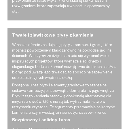
przekonani, że także więksi klienci skłonią się ku naszym
rozwiązaniom, które zapewniają trwałość i niepodważalny
styl.
Trwałe i zjawiskowe płyty z kamienia
W naszej ofercie znajdują się płyty z marmuru i gresu, które
można z powodzeniem kłaść zarówno na podłodze, jak i na
ścianach. Wierzymy, że dzięki nam uda się wykonać wiele
inspirujących projektów, które wymagają solidnego i
eleganckiego budulca. Kamień niewątpliwie do takich należy, a
biorąc pod uwagę jego trwałość, to sposób na zapewnienie
sobie atrakcyjnych wnętrz na dłużej.
Dostępne u nas płyty i elementy granitowe to szansa na
ciekawe kompozycje na zewnątrz domu, ale i w jego wnętrzu.
Płytki z tego kamienia stanowią doskonałą alternatywę dla
innych surowców, które nie są tak wytrzymałe i łatwe w
utrzymaniu czystości. Te argumenty przemawiają na korzyść
kamienia, o czym wiedzą już nasi dotychczasowi klienci.
Bezpieczny i solidny taras