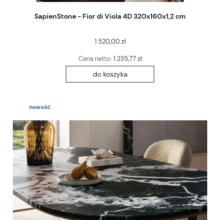
SapienStone - Fior di Viola 4D 320x160x1,2 cm
1 520,00 zł
Cena netto:
1 235,77 zł
do koszyka
nowość